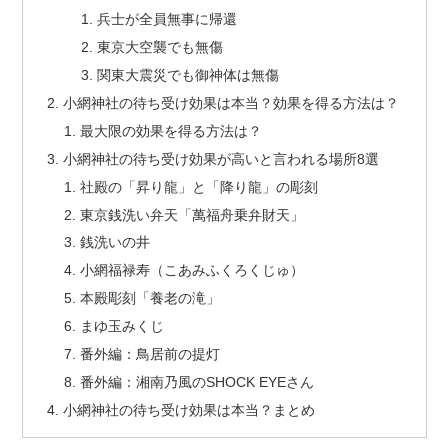
兵士が全員無事に帰還
東京大空襲でも無傷
関東大震災でも御神体は無傷
小網神社の待ち受け効果は本当？効果を得る方法は？
最大限の効果を得る方法は？
小網神社の待ち受け効果が高いと言われる場所8選
社殿の「昇り龍」と「降り龍」の彫刻
東京銭洗い弁天「萬福舟乗弁財天」
銭洗いの井
小網福禄寿（こあみふくろくじゅ）
本殿彫刻「養老の滝」
まゆ玉みくじ
番外編：鳥居前の提灯
番外編：湘南乃風のSHOCK EYEさん
小網神社の待ち受け効果は本当？まとめ