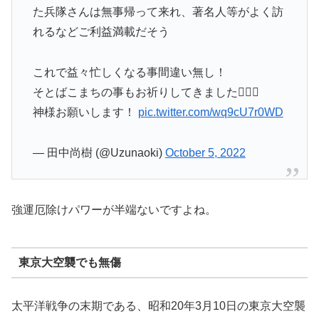
た兵隊さんは無事帰って来れ、著名人等がよく訪
れるなどご利益満載だそう
これで益々忙しくなる事間違い無し！
そとばこまちの事もお祈りしてきました🙆🏻‍♂️
神様お願いします！
pic.twitter.com/wq9cU7r0WD
— 田中尚樹 (@Uzunaoki)
October 5, 2022
強運厄除けパワーが半端ないですよね。
東京大空襲でも無傷
太平洋戦争の末期である、昭和20年3月10日の東京大空襲