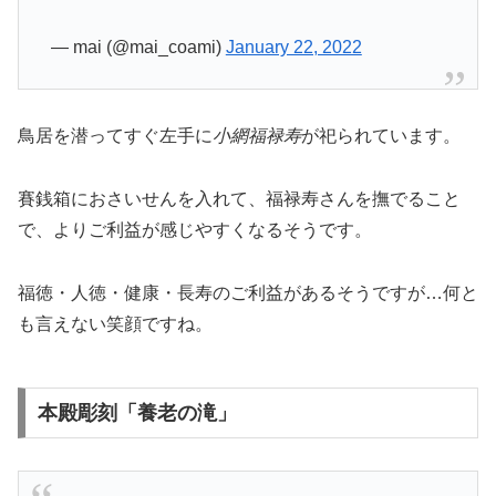
— mai (@mai_coami)
January 22, 2022
鳥居を潜ってすぐ左手に
小網福禄寿
が祀られています。
賽銭箱におさいせんを入れて、福禄寿さんを撫でること
で、よりご利益が感じやすくなるそうです。
福徳・人徳・健康・長寿
のご利益があるそうですが…何と
も言えない笑顔ですね。
本殿彫刻「養老の滝」