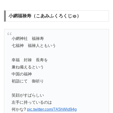
小網福禄寿（こあみふくろくじゅ）
小網神社 福禄寿
七福神 福禄人ともいう
幸福 封禄 長寿を
兼ね備えるという
中国の福神
初詣にて 御祈り
笑顔がすばらしい
左手に持っているのは
何かな?
pic.twitter.com/7A5hWjd94g