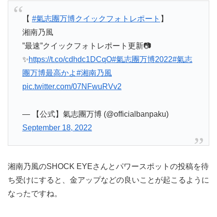
【
#氣志團万博クイックフォトレポート
】
湘南乃風
”最速”クイックフォトレポート更新📷
✨
https://t.co/cdhdc1DCqO
#氣志團万博2022
#氣志
團万博最高かよ
#湘南乃風
pic.twitter.com/07NFwuRVv2
— 【公式】氣志團万博 (@officialbanpaku)
September 18, 2022
湘南乃風のSHOCK EYEさんとパワースポットの投稿を待
ち受けにすると、金アップなどの良いことが起こるように
なったですね。