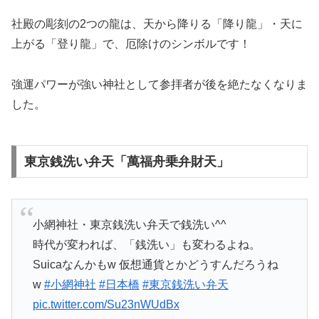
社殿の彫刻の2つの龍は、天から降りる「降り龍」・天に
上がる「登り龍」で、厄除けのシンボルです！
強運パワーが強い神社として参拝者が後を絶たなくなりま
した。
東京銭洗い弁天「萬福舟乗弁財天」
小網神社・東京銭洗い弁天で銭洗い^^
時代が変われば、「銭洗い」も変わるよね。
Suicaなんかもw 仮想通貨とかどうすんだろうね
w
#小網神社
#日本橋
#東京銭洗い弁天
pic.twitter.com/Su23nWUdBx