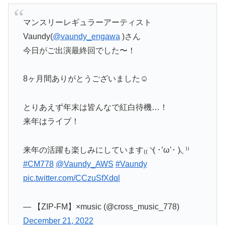
マンスリーレギュラーアーティスト
Vaundy(
@vaundy_engawa
)さん
今日がご出演最終回でした〜！
8ヶ月間ありがとうございました☺️
とりあえず年末は皆んなで紅白待機…！
来年はライブ！
来年の活躍も楽しみにしています₍₍ ◝( ･’ω’･ )◟ ⁾⁾
#CM778
@Vaundy_AWS
#Vaundy
pic.twitter.com/CCzuSfXdql
— 【ZIP-FM】×music (@cross_music_778)
December 21, 2022