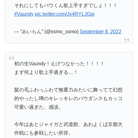
それにしてもバウくん歌上手すぎでしょ！！！
#Vaundy
pic.twitter.com/Jx4RYLJGpj
— “みいらん” (@ssmo_ssmo)
September 8, 2022
初の生Vaundy！えげつなかった！！！！
まず何より歌上手過ぎる…！
髪の毛ふわっふわで無重力みたいに舞ってて幻想
的やったし噂のキレッキレのバウダンスもカッコ
可愛い過ぎた、感涙。
今年はあとジャイガと武道館、あわよくば京都大
作戦にも参戦したい所存。