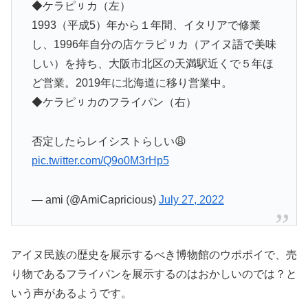
◆ケラピㇼカ（左）
1993（平成5）年から１年間、イタリアで修業
し、1996年自分の店ケラピㇼカ（アイヌ語で美味
しい）を持ち、大阪市北区の天満駅近くで５年ほ
ど営業。2019年に北海道に移り営業中。
◆ケラピㇼカのフライパン（右）
否定したらレイシストらしい😩
pic.twitter.com/Q9o0M3rHp5
— ami (@AmiCapricious)
July 27, 2022
アイヌ民族の歴史を展示するべき博物館のウポポイで、売
り物であるフライパンを展示するのはおかしいのでは？と
いう声があるようです。