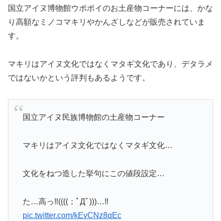
国立アイヌ博物館ウポポイのお土産物コーナーには、かな
り高額なミノコマキリやかんざしなどが販売されていま
す。
マキリはアイヌ文化ではなくマタギ文化であり、デタラメ
ではないかという評判もあるようです。
国立アイヌ民族博物館の土産物コーナー
マキリはアイヌ文化ではなくマタギ文化…
文化をねつ造した挙句にこの値段設定…
た…高っ‼️((((；ﾟДﾟ)))…‼️
pic.twitter.com/kEvCNz8qEc