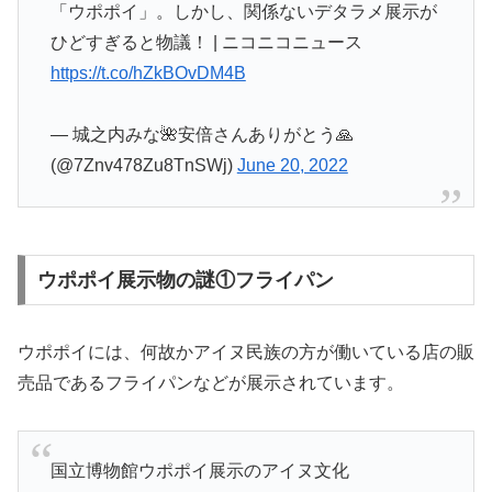
「ウポポイ」。しかし、関係ないデタラメ展示が
ひどすぎると物議！ | ニコニコニュース
https://t.co/hZkBOvDM4B
— 城之内みな🌺安倍さんありがとう🙏
(@7Znv478Zu8TnSWj)
June 20, 2022
ウポポイ展示物の謎①フライパン
ウポポイには、何故かアイヌ民族の方が働いている店の販
売品であるフライパンなどが展示されています。
国立博物館ウポポイ展示のアイヌ文化