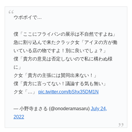
ウポポイで…
僕「ここにフライパンの展示は不自然ですよね」
急に割り込んで来たクラック女「アイヌの方が働
いている店の物ですよ！別に良いでしょ？」
僕「貴方の意見は否定しないので私に構わぬ様
に」
ク女「貴方の主張には賛同出来ない！」
僕「貴方に言ってない！議論する気も無い」
ク女「…」
pic.twitter.com/bShx35DM1N
— 小野寺まさる (@onoderamasaru)
July 24,
2022