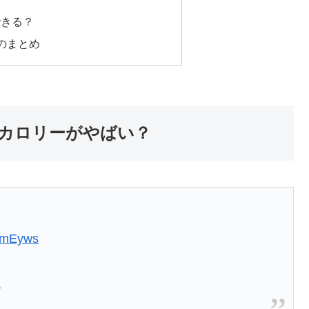
できる？
のまとめ
カロリーがやばい？
fAmEyws
2