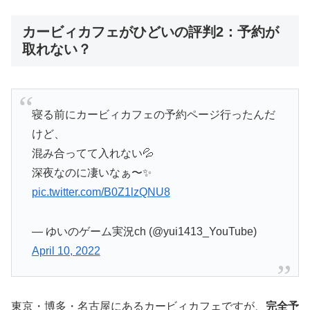
カービィカフェがひどいの評判2：予約が
取れない？
寝る前にカービィカフェの予約ページ行ったんだ
けど、
混み合ってて入れない💦
深夜なのに凄いなぁ〜✨
pic.twitter.com/B0Z1lzQNU8
— ゆいのゲーム実況ch (@yui1413_YouTube)
April 10, 2022
東京・博多・名古屋にあるカービィカフェですが、
完全予