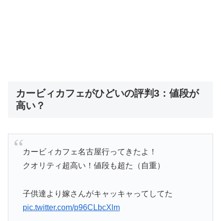
カービィカフェがひどいの評判3：値段が
高い？
カービィカフェ名古屋行ってきたよ！
クオリティ超高い！値段も超た（自重）
子供達より嫁さんがキャッキャってしてた
pic.twitter.com/p96CLbcXlm