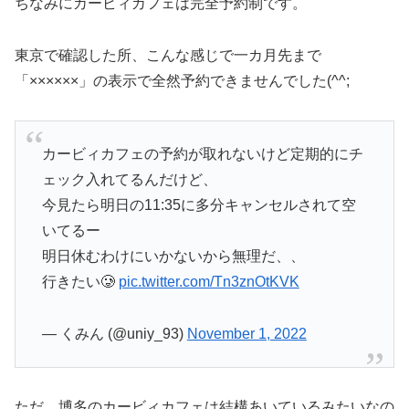
ちなみにカービィカフェは完全予約制です。
東京で確認した所、こんな感じで一カ月先まで
「××××××」の表示で全然予約できませんでした(^^;
カービィカフェの予約が取れないけど定期的にチ
ェック入れてるんだけど、
今見たら明日の11:35に多分キャンセルされて空
いてるー
明日休むわけにいかないから無理だ、、
行きたい🥲
pic.twitter.com/Tn3znOtKVK
— くみん (@uniy_93)
November 1, 2022
ただ、博多のカービィカフェは結構あいているみたいなの