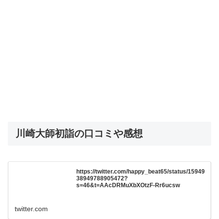
川崎大師初詣の口コミや感想
https://twitter.com/happy_beat65/status/15949
38949788905472?
s=46&t=AAcDRMuXbXOtzF-Rr6ucsw
twitter.com