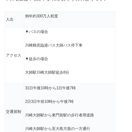
例年約300
万人程度
人出
▼バスの場合
川崎鶴見臨港バス大師バス停下車
アクセス
▼
徒歩の場合
大師駅川崎大師駅徒歩8分
31日午後10時から1日午後7時
2日3日午前10時から午後7時
交通規制
川崎大師駅から東門前駅の歩行者用道路
川崎大師駅から至大島方面の一方通行