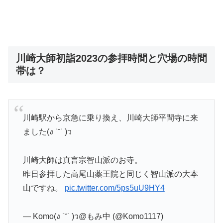
川崎大師初詣2023の参拝時間と穴場の時間
帯は？
川崎駅から京急に乗り換え、川崎大師平間寺に来
ました(ง ˙˘˙ )ว
川崎大師は真言宗智山派のお寺。
昨日参拝した高尾山薬王院と同じく智山派の大本
山ですね。
pic.twitter.com/5ps5uU9HY4
— Komo(ง ˙˘˙ )ว@もみ中 (@Komo1117)